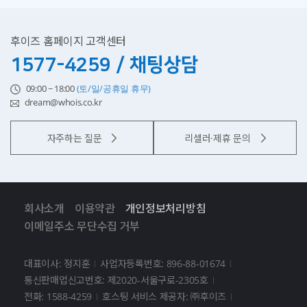
후이즈 홈페이지 고객센터
1577-4259 / 채팅상담
09:00 ~ 18:00
(토/일/공휴일 휴무)
dream@whois.co.kr
자주하는 질문
리셀러·제휴 문의
회사소개
이용약관
개인정보처리방침
이메일주소 무단수집 거부
대표이사: 정지훈
사업자등록번호: 896-88-01674
통신판매업신고번호: 제2020-서울구로-2305호
전화: 1588-4259
호스팅 서비스 제공자: ㈜후이즈