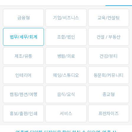
금융형
기업/비즈니스
교육/컨설팅
법무/세무/회계
조합/법인
건설 / 부동산
제조/유통
병원/의료
건강/뷰티
인테리어
웨딩/스튜디오
동문회/커뮤니티
캠핑/펜션/여행
음식/요식
종교형
홍보/출판/인쇄
서비스
프렌차이즈