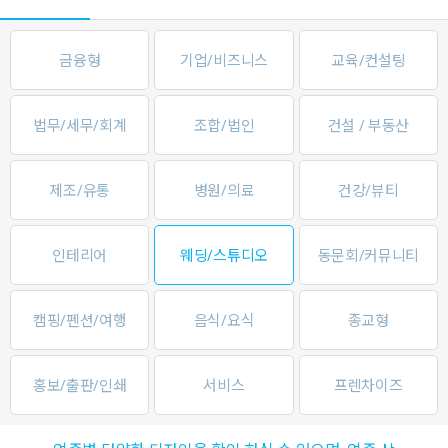
금융형
기업/비즈니스
교육/컨설팅
법무/세무/회계
조합/법인
건설 / 부동산
제조/유통
병원/의료
건강/뷰티
인테리어
웨딩/스튜디오
동문회/커뮤니티
캠핑/펜션/여행
음식/요식
종교형
홍보/출판/인쇄
서비스
프렌차이즈