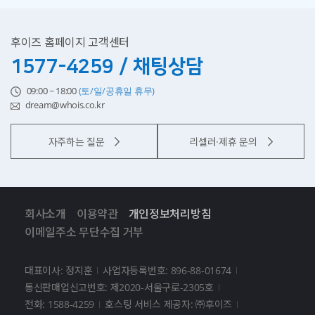
후이즈 홈페이지 고객센터
1577-4259 / 채팅상담
09:00 ~ 18:00
(토/일/공휴일 휴무)
dream@whois.co.kr
자주하는 질문
리셀러·제휴 문의
회사소개
이용약관
개인정보처리방침
이메일주소 무단수집 거부
대표이사: 정지훈
사업자등록번호: 896-88-01674
통신판매업신고번호: 제2020-서울구로-2305호
전화: 1588-4259
호스팅 서비스 제공자: ㈜후이즈