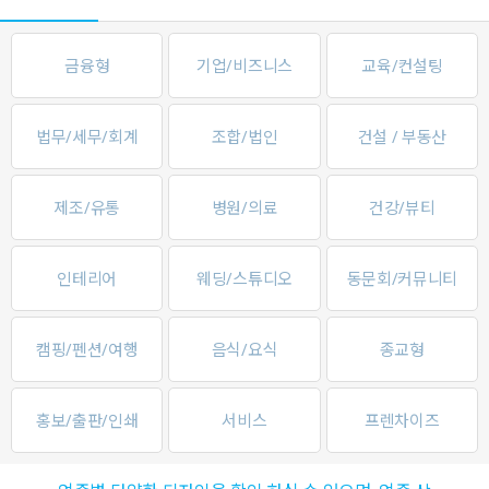
금융형
기업/비즈니스
교육/컨설팅
법무/세무/회계
조합/법인
건설 / 부동산
제조/유통
병원/의료
건강/뷰티
인테리어
웨딩/스튜디오
동문회/커뮤니티
캠핑/펜션/여행
음식/요식
종교형
홍보/출판/인쇄
서비스
프렌차이즈