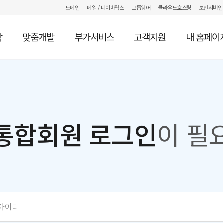
도메인
메일
/ 네이버웍스
그룹웨어
클라우드호스팅
보안서버인
작
맞춤개발
부가서비스
고객지원
내 홈페이
통합회원 로그인
이 필