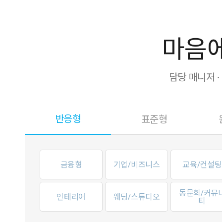
마음에
담당 매니저 
반응형
표준형
금융형
기업/비즈니스
교육/컨설팅
동문회/커뮤
인테리어
웨딩/스튜디오
티