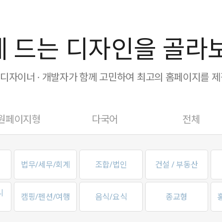
 드는 디자인을 골라
· 디자이너 · 개발자가 함께 고민하여 최고의 홈페이지를 
원페이지형
다국어
전체
법무/세무/회계
조합/법인
건설 / 부동산
니
캠핑/펜션/여행
음식/요식
종교형