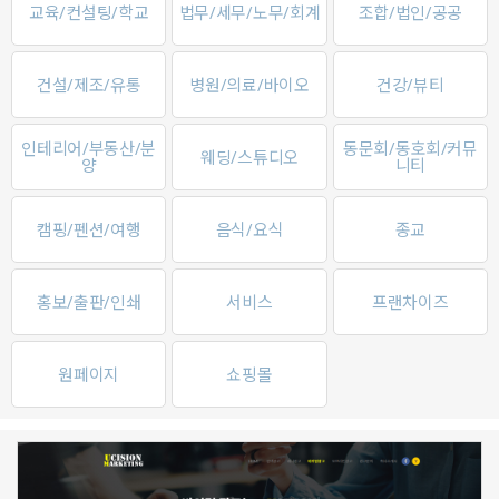
교육/컨설팅/학교
법무/세무/노무/회계
조합/법인/공공
건설/제조/유통
병원/의료/바이오
건강/뷰티
인테리어/부동산/분
동문회/동호회/커뮤
웨딩/스튜디오
양
니티
캠핑/펜션/여행
음식/요식
종교
홍보/출판/인쇄
서비스
프랜차이즈
원페이지
쇼핑몰