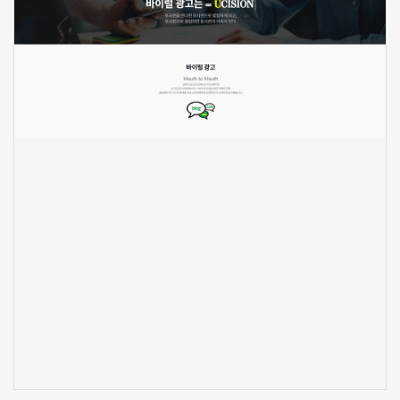
UCISION
ucision.co.kr