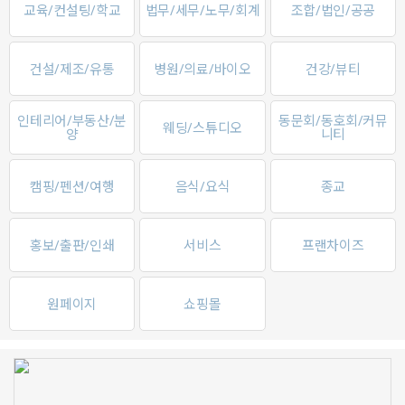
교육/컨설팅/학교
법무/세무/노무/회계
조합/법인/공공
건설/제조/유통
병원/의료/바이오
건강/뷰티
인테리어/부동산/분
동문회/동호회/커뮤
웨딩/스튜디오
양
니티
캠핑/펜션/여행
음식/요식
종교
홍보/출판/인쇄
서비스
프랜차이즈
원페이지
쇼핑몰