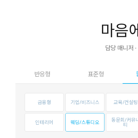
마음에
담당 매니저 
반응형
표준형
금융형
기업/비즈니스
교육/컨설팅
동문회/커뮤
인테리어
웨딩/스튜디오
티