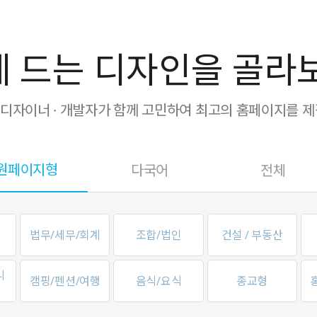
 드는 디자인을 골라
· 디자이너 · 개발자가 함께 고민하여 최고의 홈페이지를 
원페이지형
다국어
전체
법무/세무/회계
조합/법인
건설 / 부동산
니
캠핑/펜션/여행
음식/요식
종교형