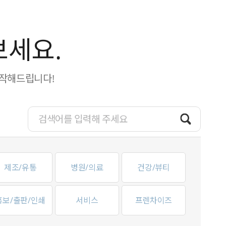
보세요.
제작해드립니다!
제조/유통
병원/의료
건강/뷰티
홍보/출판/인쇄
서비스
프렌차이즈