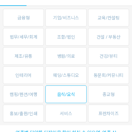
금융형
기업/비즈니스
교육/컨설팅
법무/세무/회계
조합/법인
건설 / 부동산
제조/유통
병원/의료
건강/뷰티
인테리어
웨딩/스튜디오
동문회/커뮤니티
캠핑/펜션/여행
음식/요식
종교형
홍보/출판/인쇄
서비스
프렌차이즈