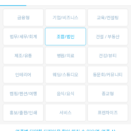
금융형
기업/비즈니스
교육/컨설팅
법무/세무/회계
조합/법인
건설 / 부동산
제조/유통
병원/의료
건강/뷰티
인테리어
웨딩/스튜디오
동문회/커뮤니티
캠핑/펜션/여행
음식/요식
종교형
홍보/출판/인쇄
서비스
프렌차이즈