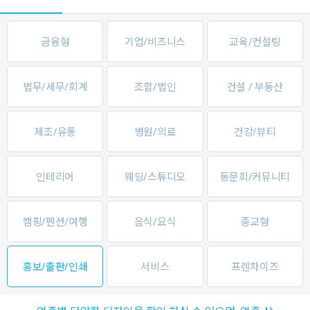
금융형
기업/비즈니스
교육/컨설팅
법무/세무/회계
조합/법인
건설 / 부동산
제조/유통
병원/의료
건강/뷰티
인테리어
웨딩/스튜디오
동문회/커뮤니티
캠핑/펜션/여행
음식/요식
종교형
홍보/출판/인쇄
서비스
프렌차이즈